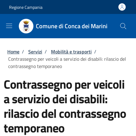
Salta al contenuto principale
Skip to footer content
Regione Campania
Comune di Conca dei Marini
Briciole di pane
Home
/
Servizi
/
Mobilità e trasporti
/
Contrassegno per veicoli a servizio dei disabili: rilascio del
contrassegno temporaneo
Contrassegno per veicoli
a servizio dei disabili:
rilascio del contrassegno
temporaneo