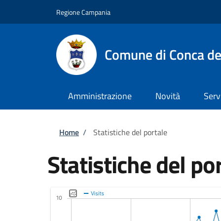
Salta al contenuto principale
Skip to footer content
Regione Campania
Comune di Conca de
Amministrazione
Novità
Serv
Briciole di pane
Home
/
Statistiche del portale
Statistiche del po