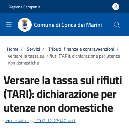
Salta al contenuto principale
Skip to footer content
Regione Campania
Comune di Conca dei Marini
Briciole di pane
Home
/
Servizi
/
Tributi, finanze e contravvenzioni
/
Versare la tassa sui rifiuti (TARI): dichiarazione per utenze
non domestiche
Versare la tassa sui rifiuti
(TARI): dichiarazione per
utenze non domestiche
(
urn:nir:stato:legge:2013-12-27;147~art1
)