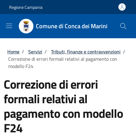
Salta al contenuto principale
Skip to footer content
Regione Campania
Comune di Conca dei Marini
Briciole di pane
Home
/
Servizi
/
Tributi, finanze e contravvenzioni
/
Correzione di errori formali relativi al pagamento con
modello F24
Correzione di errori
formali relativi al
pagamento con modello
F24