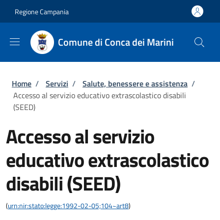
Salta al contenuto principale
Skip to footer content
Regione Campania
Comune di Conca dei Marini
Briciole di pane
Home
/
Servizi
/
Salute, benessere e assistenza
/
Accesso al servizio educativo extrascolastico disabili
(SEED)
Accesso al servizio
educativo extrascolastico
disabili (SEED)
(
urn:nir:stato:legge:1992-02-05;104~art8
)