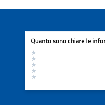
Quanto sono chiare le info
Valutazione
Valuta 5 stelle su 5
Valuta 4 stelle su 5
Valuta 3 stelle su 5
Valuta 2 stelle su 5
Valuta 1 stelle su 5