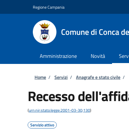
Salta al contenuto principale
Skip to footer content
Regione Campania
Comune di Conca de
Amministrazione
Novità
Serv
Briciole di pane
Home
/
Servizi
/
Anagrafe e stato civile
/
Recesso dell'affi
(
urn:nir:stato:legge:2001-03-30;130
)
Servizio attivo