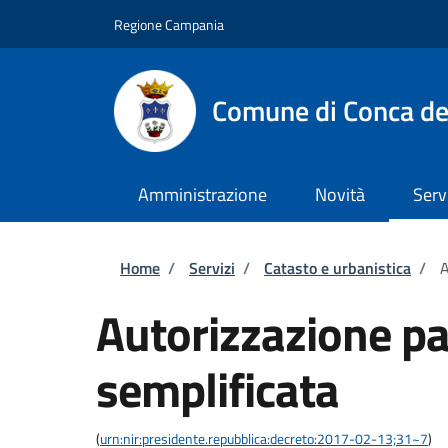
Salta al contenuto principale
Skip to footer content
Regione Campania
Comune di Conca de
Amministrazione
Novità
Serv
Briciole di pane
Home
/
Servizi
/
Catasto e urbanistica
/
A
Autorizzazione pa
semplificata
(
urn:nir:presidente.repubblica:decreto:2017-02-13;31~7
)