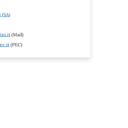
 (SA)
ni.it
(Mail)
ec.it
(PEC)