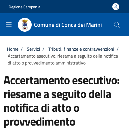
Salta al contenuto principale
Skip to footer content
Regione Campania
Comune di Conca dei Marini
Briciole di pane
Home
/
Servizi
/
Tributi, finanze e contravvenzioni
/
Accertamento esecutivo: riesame a seguito della notifica
di atto o provvedimento amministrativo
Accertamento esecutivo:
riesame a seguito della
notifica di atto o
provvedimento