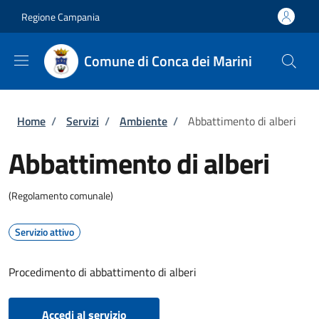
Salta al contenuto principale
Skip to footer content
Regione Campania
Comune di Conca dei Marini
Briciole di pane
Home
/
Servizi
/
Ambiente
/
Abbattimento di alberi
Abbattimento di alberi
(Regolamento comunale)
Servizio attivo
Procedimento di abbattimento di alberi
Accedi al servizio