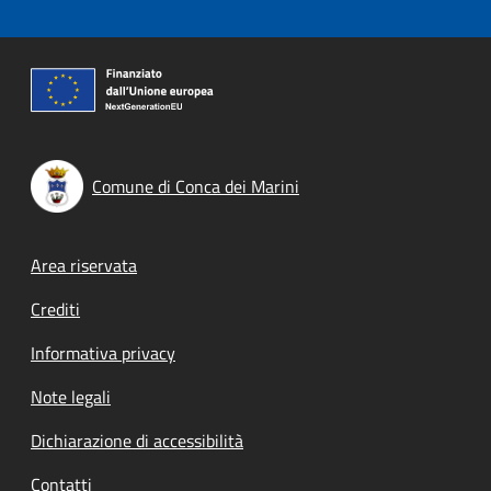
Comune di Conca dei Marini
Footer menu
Area riservata
Crediti
Informativa privacy
Note legali
Dichiarazione di accessibilità
Contatti