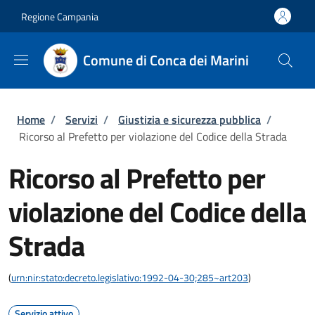
Salta al contenuto principale
Skip to footer content
Regione Campania
Comune di Conca dei Marini
Briciole di pane
Home
/
Servizi
/
Giustizia e sicurezza pubblica
/
Ricorso al Prefetto per violazione del Codice della Strada
Ricorso al Prefetto per
violazione del Codice della
Strada
(
urn:nir:stato:decreto.legislativo:1992-04-30;285~art203
)
Servizio attivo