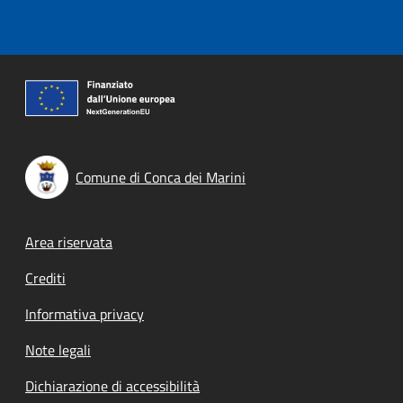
Comune di Conca dei Marini
Footer menu
Area riservata
Crediti
Informativa privacy
Note legali
Dichiarazione di accessibilità