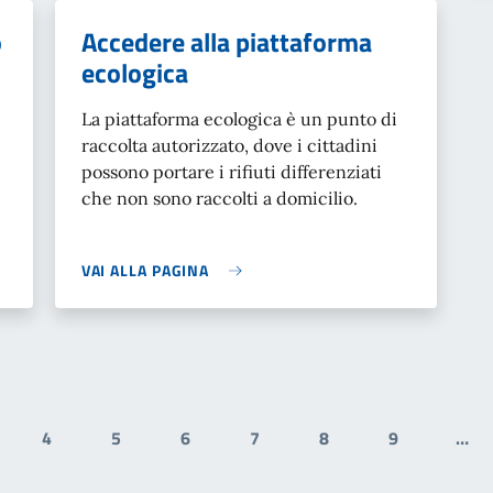
o
Accedere alla piattaforma
ecologica
La piattaforma ecologica è un punto di
raccolta autorizzato, dove i cittadini
possono portare i rifiuti differenziati
che non sono raccolti a domicilio.
VAI ALLA PAGINA
4
5
6
7
8
9
…
gina
Pagina
Pagina
Pagina
Pagina
Pagina
Pagina