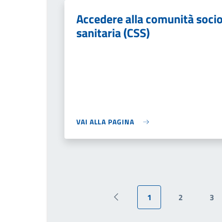
Accedere alla comunità soci
sanitaria (CSS)
VAI ALLA PAGINA
1
2
3
Pagina precedente
Pagina attuale
Pagina
Pa