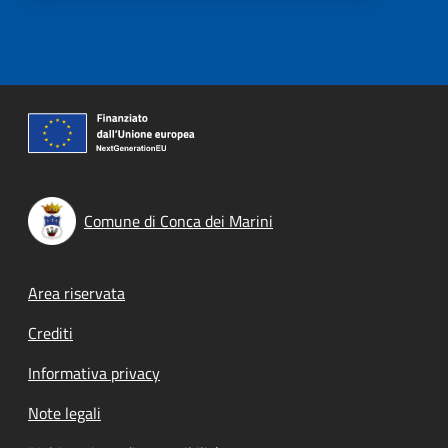
Comune di Conca dei Marini
Footer menu
Area riservata
Crediti
Informativa privacy
Note legali