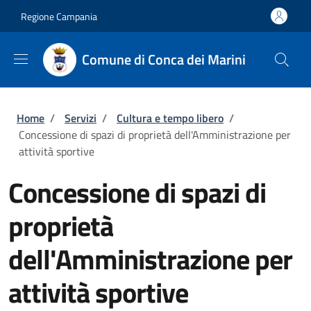
Salta al contenuto principale
Skip to footer content
Regione Campania
Comune di Conca dei Marini
Briciole di pane
Home
/
Servizi
/
Cultura e tempo libero
/
Concessione di spazi di proprietà dell'Amministrazione per
attività sportive
Concessione di spazi di
proprietà
dell'Amministrazione per
attività sportive